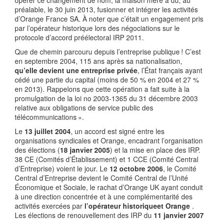
opérer ce changement de nom, la maison mère a dû, au
préalable, le 30 juin 2013, fusionner et intégrer les activités
d’Orange France SA. À noter que c’était un engagement pris
par l’opérateur historique lors des négociations sur le
protocole d’accord préélectoral IRP 2011.
Que de chemin parcouru depuis l’entreprise publique ! C’est
en septembre 2004, 115 ans après sa nationalisation,
qu’elle devient une entreprise privée
, l’État français ayant
cédé une partie du capital (moins de 50 % en 2004 et 27 %
en 2013). Rappelons que cette opération a fait suite à la
promulgation de la loi no 2003-1365 du 31 décembre 2003
relative aux obligations de service public des
télécommunications ».
Le
13 juillet 2004
, un accord est signé entre les
organisations syndicales et Orange, encadrant l’organisation
des élections (
18 janvier 2005
) et la mise en place des IRP.
38 CE (Comités d’Établissement) et 1 CCE (Comité Central
d’Entreprise) voient le jour. Le
12 octobre 2006
, le Comité
Central d’Entreprise devient le Comité Central de l’Unité
Économique et Sociale, le rachat d’Orange UK ayant conduit
à une direction concentrée et à une complémentarité des
activités exercées par
l’opérateur historiqueet Orange
.
Les élections de renouvellement des IRP du
11 janvier 2007