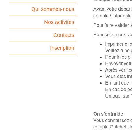
Qui sommes-nous
Avant votre départ 
compte / Informati
Nos activités
Pour faire valider
Pour cela, nous vo
Contacts
Imprimer et 
Inscription
Veillez à ne 
Réunir les pi
Envoyer votre
Après vérific
Vous êtes inf
En tant que r
En cas de pe
Unique, sur
On s'entraide
Vous connaissez des
compte Guichet Uni