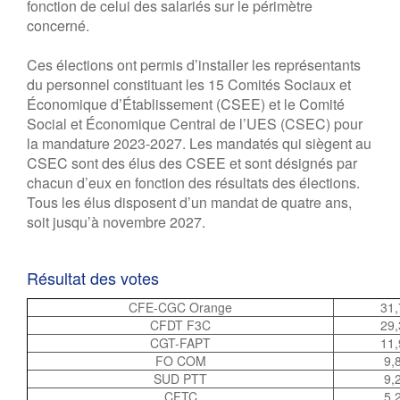
fonction de celui des salariés sur le périmètre
concerné.
Ces élections ont permis d’installer les représentants
du personnel constituant les 15 Comités Sociaux et
Économique d’Établissement (CSEE) et le Comité
Social et Économique Central de l’UES (CSEC) pour
la mandature 2023-2027. Les mandatés qui siègent au
CSEC sont des élus des CSEE et sont désignés par
chacun d’eux en fonction des résultats des élections.
Tous les élus disposent d’un mandat de quatre ans,
soit jusqu’à novembre 2027.
Résultat des votes
CFE-CGC Orange
31,
CFDT F3C
29,
CGT-FAPT
11,
FO COM
9,
SUD PTT
9,
CFTC
5,