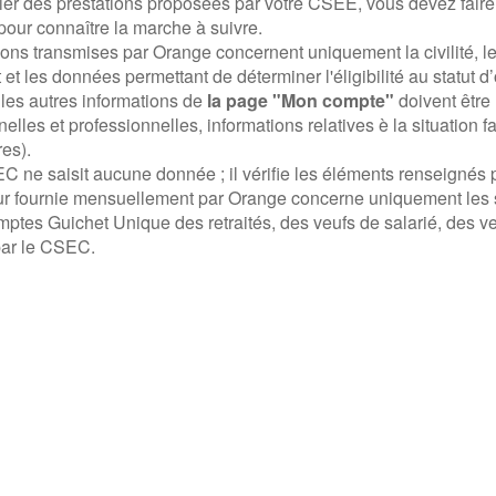
ier des prestations proposées par votre CSEE, vous devez fair
our connaître la marche à suivre.
ions transmises par Orange concernent uniquement la civilité, 
et les données permettant de déterminer l'éligibilité au statut d’
les autres informations de
la page "Mon compte"
doivent être
elles et professionnelles, informations relatives è la situation f
es).
 ne saisit aucune donnée ; il vérifie les éléments renseignés par
ur fournie mensuellement par Orange concerne uniquement les s
ptes Guichet Unique des retraités, des veufs de salarié, des veu
par le CSEC.