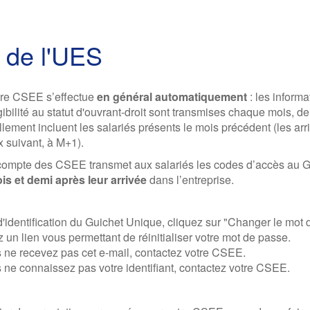
s de l'UES
tre CSEE s’effectue
en général automatiquement
: les inform
igibilité au statut d'ouvrant-droit sont transmises chaque mois, 
ment incluent les salariés présents le mois précédent (les arri
x suivant, à M+1).
ompte des CSEE transmet aux salariés les codes d’accès au Gu
is et demi après leur arrivée
dans l’entreprise.
'identification du Guichet Unique, cliquez sur "
Changer le mot 
un lien vous permettant de réinitialiser votre mot de passe.
 ne recevez pas cet e-mail, contactez votre CSEE.
 ne connaissez pas votre identifiant, contactez votre CSEE.