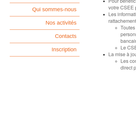
Pour bénéfic
votre CSEE p
Qui sommes-nous
Les informat
rattachement 
Nos activités
Toutes 
personn
Contacts
bancair
Le CSEC
Inscription
La mise à jo
Les com
direct 